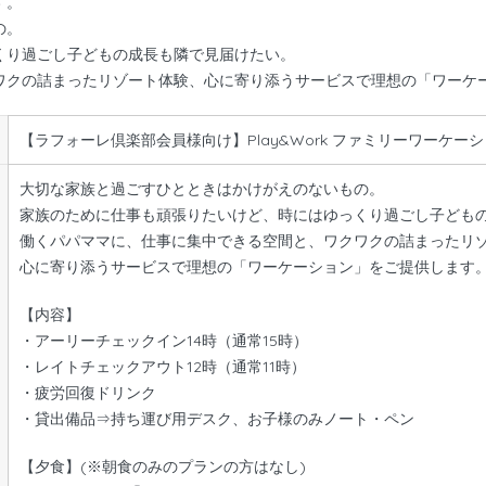
す。
の。
くり過ごし子どもの成長も隣で見届けたい。
ワクの詰まったリゾート体験、心に寄り添うサービスで理想の「ワーケ
【ラフォーレ倶楽部会員様向け】Play&Work ファミリーワーケーショ
大切な家族と過ごすひとときはかけがえのないもの。
家族のために仕事も頑張りたいけど、時にはゆっくり過ごし子ども
働くパパママに、仕事に集中できる空間と、ワクワクの詰まったリ
心に寄り添うサービスで理想の「ワーケーション」をご提供します
【内容】
・アーリーチェックイン14時（通常15時）
・レイトチェックアウト12時（通常11時）
・疲労回復ドリンク
・貸出備品⇒持ち運び用デスク、お子様のみノート・ペン
【夕食】(※朝食のみのプランの方はなし)