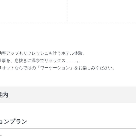
効率アップもリフレッシュも叶うホテル体験。
仕事を、息抜きに温泉でリラックス———。
リオットならではの「ワーケーション」をお楽しみください。
案内
ションプラン