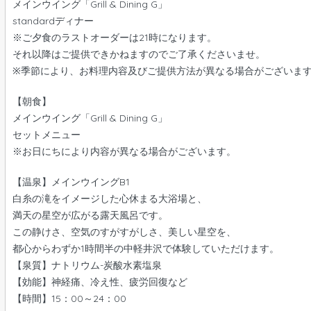
メインウイング「Grill & Dining G」
standardディナー
※ご夕食のラストオーダーは21時になります。
それ以降はご提供できかねますのでご了承くださいませ。
※季節により、お料理内容及びご提供方法が異なる場合がございま
【朝食】
メインウイング「Grill & Dining G」
セットメニュー
※お日にちにより内容が異なる場合がございます。
【温泉】メインウイングB1
白糸の滝をイメージした心休まる大浴場と、
満天の星空が広がる露天風呂です。
この静けさ、空気のすがすがしさ、美しい星空を、
都心からわずか1時間半の中軽井沢で体験していただけます。
【泉質】ナトリウム-炭酸水素塩泉
【効能】神経痛、冷え性、疲労回復など
【時間】15：00～24：00